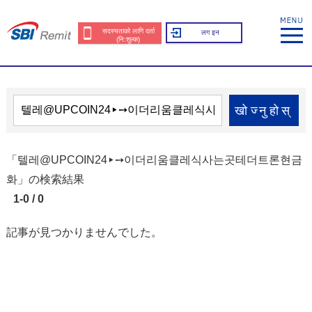
सदस्यताको लागि दर्ता
लग इन
(नि:शुल्क)
खोज्नुहोस्
「텔레@UPCOIN24▸➙이더리움클레식사는곳테더트론현금
화」の検索結果
1-0 / 0
記事が見つかりませんでした。