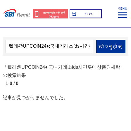
सदस्यताको लागि दर्ता
लग इन
(नि:शुल्क)
खोज्नुहोस्
「텔레@UPCOIN24♦:국내거래소fds시간롯데상품권세탁」
の検索結果
1-0 / 0
記事が見つかりませんでした。