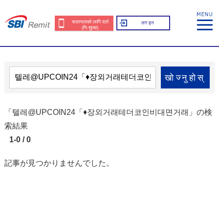
सदस्यताको लागि दर्ता
लग इन
(नि:शुल्क)
खोज्नुहोस्
「텔레@UPCOIN24「♦장외거래테더코인비대면거래」の検
索結果
1-0 / 0
記事が見つかりませんでした。