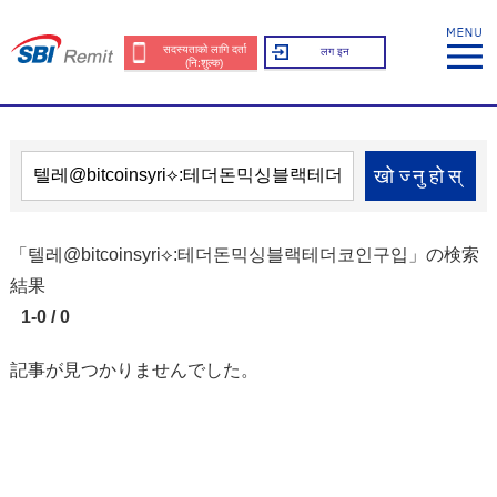
सदस्यताको लागि दर्ता
लग इन
(नि:शुल्क)
खोज्नुहोस्
「텔레@bitcoinsyri⟡:테더돈믹싱블랙테더코인구입」の検索
結果
1-0 / 0
記事が見つかりませんでした。