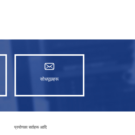
सोधपूछहरू
प्रयोगका सर्तहरू आदि