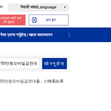
रू
नेपाली भाषा/Language
स्यताको लागि दर्ता
लग इन
(नि:शुल्क)
पैसा प्राप्त गर्नुहोस् / खाता व्यवस्थापन
खोज्नुहोस्
천군50만원모바일급전대출」の検索結果