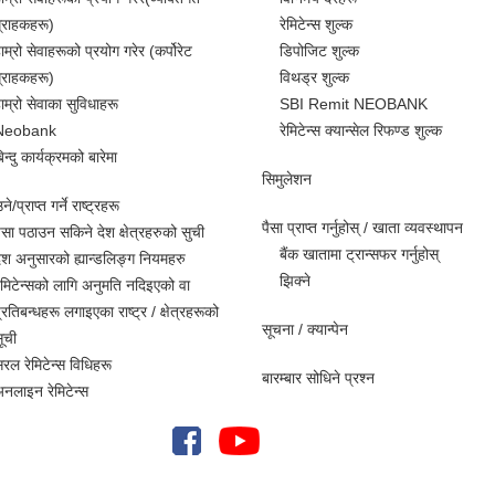
्राहकहरू)
रेमिटेन्स शुल्क
ाम्रो सेवाहरूको प्रयोग गरेर (कर्पोरेट
डिपोजिट शुल्क
्राहकहरू)
विथड्र शुल्क
ाम्रो सेवाका सुविधाहरू
SBI Remit NEOBANK
Neobank
रेमिटेन्स क्यान्सेल रिफण्ड शुल्क
िन्दु कार्यक्रमको बारेमा
सिमुलेशन
े/प्राप्त गर्ने राष्ट्रहरू
पैसा प्राप्त गर्नुहोस् / खाता व्यवस्थापन
ैसा पठाउन सकिने देश क्षेत्रहरुको सुची
बैंक खातामा ट्रान्सफर गर्नुहोस्
ेश अनुसारको ह्यान्डलिङ्ग नियमहरु
झिक्ने
ेमिटेन्सको लागि अनुमति नदिइएको वा
्रतिबन्धहरू लगाइएका राष्ट्र / क्षेत्रहरूको
सूचना / क्यान्पेन
ूची
रल रेमिटेन्स विधिहरू
बारम्बार सोधिने प्रश्न
नलाइन रेमिटेन्स