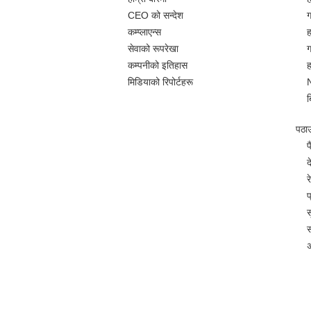
CEO को सन्देश
ग
कम्प्लाएन्स
ह
सेवाको रूपरेखा
ग
कम्पनीको इतिहास
ह
मिडियाको रिपोर्टहरू
ब
पठाउन
प
द
र
प
स
स
अ