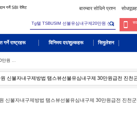
रदान गर्ने SBI रेमिट
बारम्बार सोधिने प्रश्न
सोधपूछह
सद
त गर्ने राष्ट्रहरू
विनिमय दर/शुल्कहरू
सिमुलेशन
20만원 …
20만원 신불자내구제방법 탬스뷰선불유심내구제 30만원급전 진