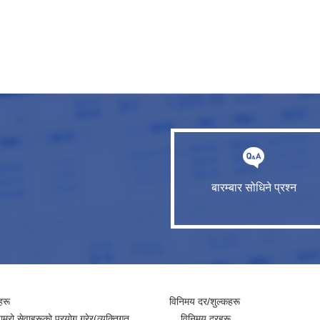
बारम्बार सोधिने प्रश्न
हरू
विनिमय दर/शुल्कहरू
ाम्रो सेवाहरूको प्रयोग गरेर(व्यक्तिगत
विनिमय दरहरू