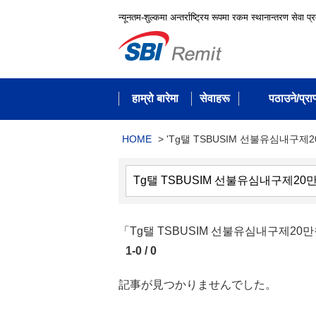
न्यूनतम-शुल्कमा अन्तर्राष्ट्रिय रूपमा रकम स्थानान्तरण सेवा प्
हाम्रो बारेमा
सेवाहरू
पठाउने/प्राप्
HOME
>
'Tg탤 TSBUSIM 선불유심내구제
「Tg탤 TSBUSIM 선불유심내구제
1-0 / 0
記事が見つかりませんでした。