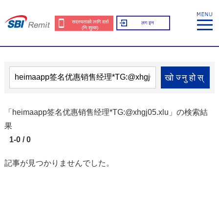
सदस्यताको लागि दर्ता
लग इन
(नि:शुल्क)
खोज्नुहोस्
「heimaapp签名优惠销售经理*TG:@xhgj05.xlu」の検索結
果
1-0 / 0
記事が見つかりませんでした。