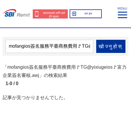
सदस्यताको लागि दर्ता
लग इन
(नि:शुल्क)
खोज्नुहोस्
「mofangios簽名服務平臺商務費用🚩TG@yixiugeios🚩富力
企業簽名審核.awj」の検索結果
1-0 / 0
記事が見つかりませんでした。