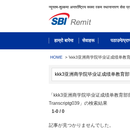
न्यूनतम-शुल्कमा अन्तर्राष्ट्रिय रूपमा रकम स्थानान्तरण सेवा प्
हाम्रो बारेमा
सेवाहरू
पठाउने/प्राप्
HOME
>
'kkk3亚洲商学院毕业证成绩单教
「kkk3亚洲商学院毕业证成绩单教育部留学服务留信认
Transcriptg039」の検索結果
1-0 / 0
記事が見つかりませんでした。