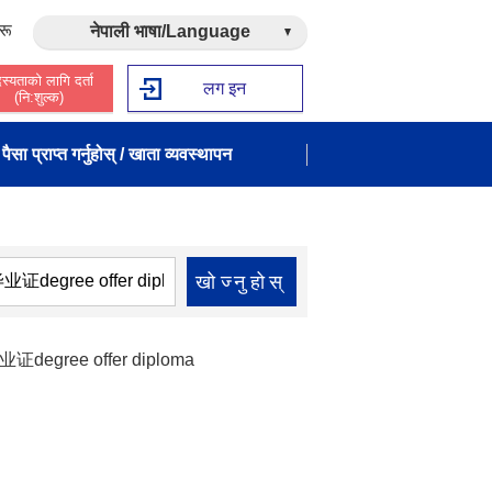
रू
नेपाली भाषा/Language
स्यताको लागि दर्ता
लग इन
(नि:शुल्क)
पैसा प्राप्त गर्नुहोस् / खाता व्यवस्थापन
खोज्नुहोस्
ree offer diploma