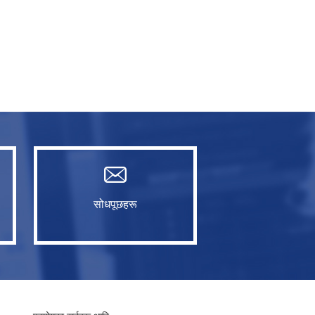
सोधपूछहरू