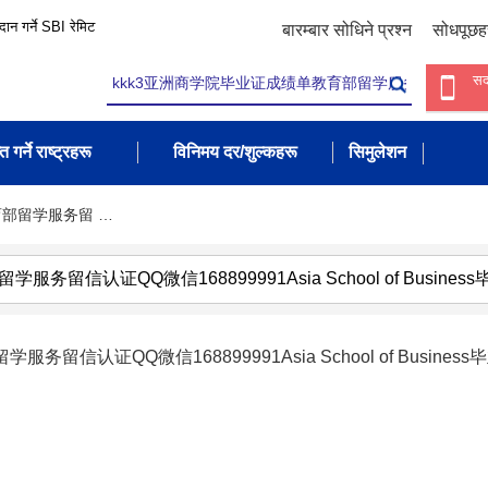
रदान गर्ने SBI रेमिट
बारम्बार सोधिने प्रश्न
सोधपूछह
सद
त गर्ने राष्ट्रहरू
विनिमय दर/शुल्कहरू
सिमुलेशन
育部留学服务留 …
证QQ微信168899991Asia School of Business毕业证deg