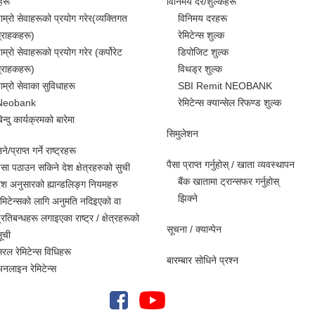
हरू
विनिमय दर/शुल्कहरू
ाम्रो सेवाहरूको प्रयोग गरेर(व्यक्तिगत
विनिमय दरहरू
्राहकहरू)
रेमिटेन्स शुल्क
ाम्रो सेवाहरूको प्रयोग गरेर (कर्पोरेट
डिपोजिट शुल्क
्राहकहरू)
विथड्र शुल्क
ाम्रो सेवाका सुविधाहरू
SBI Remit NEOBANK
Neobank
रेमिटेन्स क्यान्सेल रिफण्ड शुल्क
िन्दु कार्यक्रमको बारेमा
सिमुलेशन
े/प्राप्त गर्ने राष्ट्रहरू
पैसा प्राप्त गर्नुहोस् / खाता व्यवस्थापन
ैसा पठाउन सकिने देश क्षेत्रहरुको सुची
बैंक खातामा ट्रान्सफर गर्नुहोस्
ेश अनुसारको ह्यान्डलिङ्ग नियमहरु
झिक्ने
ेमिटेन्सको लागि अनुमति नदिइएको वा
्रतिबन्धहरू लगाइएका राष्ट्र / क्षेत्रहरूको
सूचना / क्यान्पेन
ूची
रल रेमिटेन्स विधिहरू
बारम्बार सोधिने प्रश्न
नलाइन रेमिटेन्स