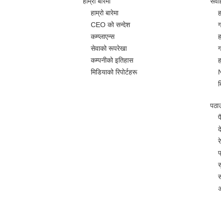
हाम्रो बारेमा
सेवा
हाम्रो बारेमा
ह
CEO को सन्देश
ग
कम्प्लाएन्स
ह
सेवाको रूपरेखा
ग
कम्पनीको इतिहास
ह
मिडियाको रिपोर्टहरू
ब
पठाउन
प
द
र
प
स
स
अ