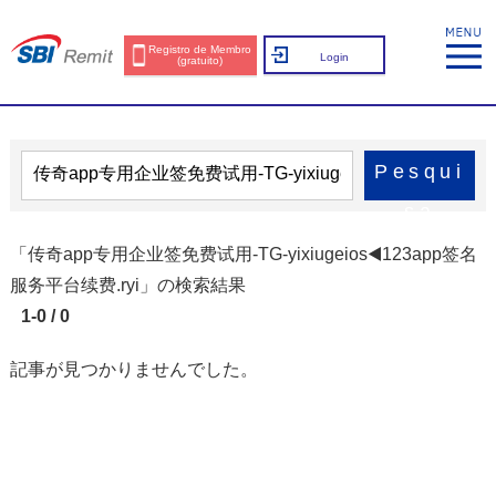
Registro de Membro
Login
(gratuito)
Pesqui
sa
「传奇app专用企业签免费试用-TG-yixiugeios◀️123app签名
服务平台续费.ryi」の検索結果
1-0 / 0
記事が見つかりませんでした。