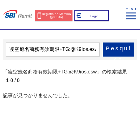
Registro de Membro
Login
(gratuito)
Pesqui
sa
「凌空籤名商務有效期限+TG:@K9ios.esw」の検索結果
1-0 / 0
記事が見つかりませんでした。