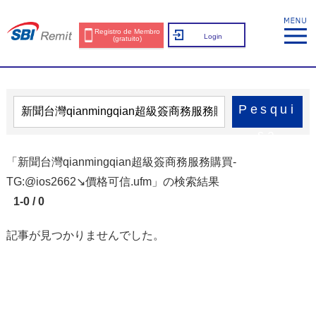
Registro de Membro
Login
(gratuito)
Pesqui
sa
「新聞台灣qianmingqian超級簽商務服務購買-
TG:@ios2662↘️價格可信.ufm」の検索結果
1-0 / 0
記事が見つかりませんでした。