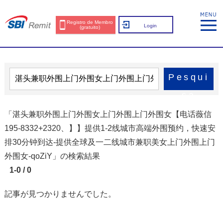
Registro de Membro
Login
(gratuito)
Pesqui
sa
「湛头兼职外围上门外围女上门外围上门外围女【电话薇信
195-8332+2320、】】提供1-2线城市高端外围预约，快速安
排30分钟到达-提供全球及一二线城市兼职美女上门外围上门
外围女-qoZiY」の検索結果
1-0 / 0
記事が見つかりませんでした。