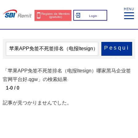
Registro de Membro
Login
(gratuito)
Pesqui
sa
「苹果APP免签不死签排名（电报ltesign）哪家黑马企业签
官网平台好.qgw」の検索結果
1-0 / 0
記事が見つかりませんでした。