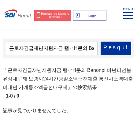
Registro de Membro
Login
(gratuito)
Pesqui
sa
「근로자긴급재난지원자금 탤ㄹH문의 Banonpi 바넌피선불
유심내구제 보령시24시간당일소액급전대출 통신사소액대출
비대면 가개통소액급전내구제」の検索結果
1-0 / 0
記事が見つかりませんでした。