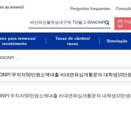
ro ao exterior!
Perguntas frequentes
Consult
Reg
ses para remessa/
Taxas de câmbio/
Simulação
recebimento
taxas
NONPI …
ONPI 무직자50만원소액대출 비대면유심개통문의 대학생10