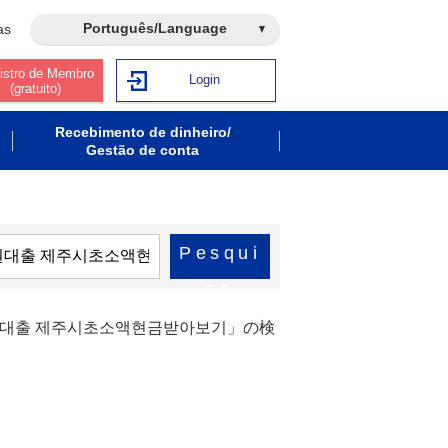
Português/Language
as
istro de Membro
Login
(gratuito)
Recebimento de dinheiro/
Gestão de conta
Pesqui
sa
만원대출 제주시초소액현금받아보기」の検