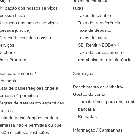
viços
Taxas de câmbio/
Utilização dos nossos serviços
taxas
(pessoa física)
Taxas de câmbio
Utilização dos nossos serviços
Taxa de transferência
(pessoa jurídica)
Taxa de depósito
Características dos nossos
Taxas de saque
serviços
SBI Remit NEOBANK
Neobank
Taxa de cancelamento e
Point Program
reembolso de transferência
ses para remessa/
Simulação
ebimento
Recebimento de dinheiro/
Lista de países/regiões onde a
Gestão de conta
remessa é permitida
Transferência para uma conta
Regras de tratamento específicas
bancária
do país
Retiradas
Lista de países/regiões onde a
remessa não é permitida ou que
Informação / Campanhas
estão sujeitos a restrições