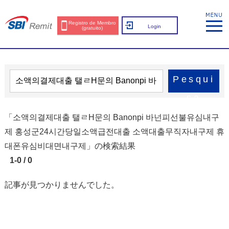
Registro de Membro
Login
(gratuito)
Pesqui
sa
「소액의결제대출 탤ㄹH문의 Banonpi 바넌피선불유심내구
제 홍성군24시간당일소액급전대출 소액대출무직자내구제 휴
대폰유심비대면내구제」の検索結果
1-0 / 0
記事が見つかりませんでした。