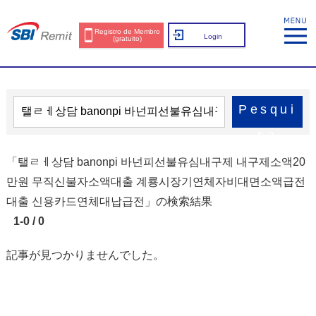
Registro de Membro
Login
(gratuito)
Pesqui
sa
「탤ㄹㅔ상담 banonpi 바넌피선불유심내구제 내구제소액20
만원 무직신불자소액대출 계룡시장기연체자비대면소액급전
대출 신용카드연체대납급전」の検索結果
1-0 / 0
記事が見つかりませんでした。