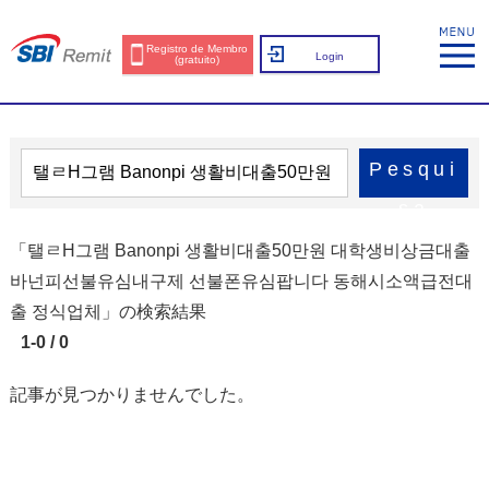
Registro de Membro
Login
(gratuito)
Pesqui
sa
「탤ㄹH그램 Banonpi 생활비대출50만원 대학생비상금대출
바넌피선불유심내구제 선불폰유심팝니다 동해시소액급전대
출 정식업체」の検索結果
1-0 / 0
記事が見つかりませんでした。