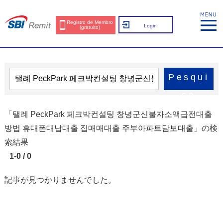
Registro de Membro
Login
(gratuito)
Pesqui
sa
「탤례 PeckPark 페크박컨설팅 창녕군신불자소액급전대출
방법 휴대폰대납대출 집매매대출 주부아파트담보대출」の検
索結果
1-0 / 0
記事が見つかりませんでした。