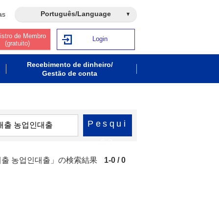
Português/Language
as
istro de Membro
Login
(gratuito)
Recebimento de dinheiro/
Gestão de conta
Pesqui
sa
전대출 농업인대출」の検索結果
1-0 / 0