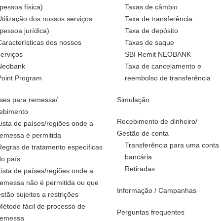
(pessoa física)
Taxas de câmbio
Utilização dos nossos serviços
Taxa de transferência
(pessoa jurídica)
Taxa de depósito
Características dos nossos
Taxas de saque
serviços
SBI Remit NEOBANK
Neobank
Taxa de cancelamento e
Point Program
reembolso de transferência
ses para remessa/
Simulação
ebimento
Recebimento de dinheiro/
Lista de países/regiões onde a
Gestão de conta
remessa é permitida
Transferência para uma conta
Regras de tratamento específicas
bancária
do país
Retiradas
Lista de países/regiões onde a
remessa não é permitida ou que
Informação / Campanhas
estão sujeitos a restrições
Método fácil de processo de
Perguntas frequentes
remessa