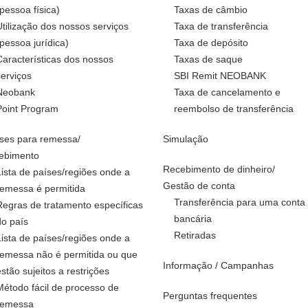
(pessoa física)
Taxas de câmbio
Utilização dos nossos serviços
Taxa de transferência
(pessoa jurídica)
Taxa de depósito
Características dos nossos
Taxas de saque
serviços
SBI Remit NEOBANK
Neobank
Taxa de cancelamento e
Point Program
reembolso de transferência
ses para remessa/
Simulação
ebimento
Recebimento de dinheiro/
Lista de países/regiões onde a
Gestão de conta
remessa é permitida
Transferência para uma conta
Regras de tratamento específicas
bancária
do país
Retiradas
Lista de países/regiões onde a
remessa não é permitida ou que
Informação / Campanhas
estão sujeitos a restrições
Método fácil de processo de
Perguntas frequentes
remessa