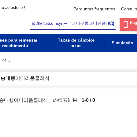
ro ao exterior!
Perguntas frequentes
Consult
Reg
ses para remessa/
Taxas de câmbio/
Simulação
recebimento
taxas
더전 …
테더전송대행이더리움클레식」の検索結果
1-0 / 0