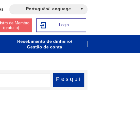
Português/Language
as
istro de Membro
Login
(gratuito)
Recebimento de dinheiro/
Gestão de conta
Pesqui
sa