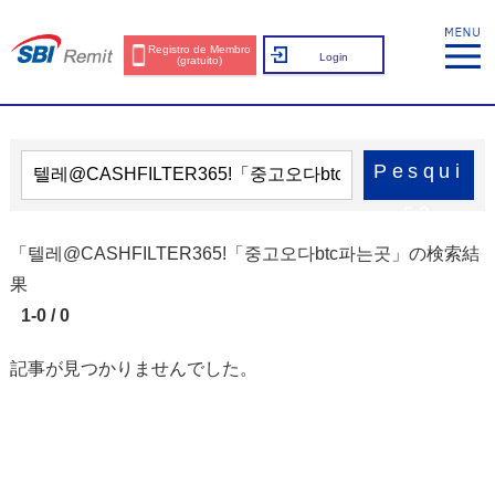
Registro de Membro
Login
(gratuito)
Pesqui
sa
「텔레@CASHFILTER365ǃ「중고오다btc파는곳」の検索結
果
1-0 / 0
記事が見つかりませんでした。