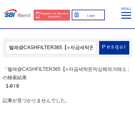
Registro de Membro
Login
(gratuito)
Pesqui
sa
「텔레@CASHFILTER365【⟡자금세탁돈믹싱해외거래소」
の検索結果
1-0 / 0
記事が見つかりませんでした。