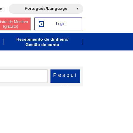
Português/Language
as
istro de Membro
Login
(gratuito)
Recebimento de dinheiro/
Gestão de conta
Pesqui
sa