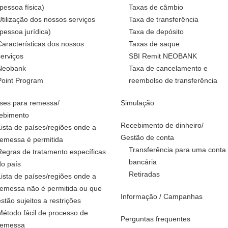
(pessoa física)
Taxas de câmbio
Utilização dos nossos serviços
Taxa de transferência
(pessoa jurídica)
Taxa de depósito
Características dos nossos
Taxas de saque
serviços
SBI Remit NEOBANK
Neobank
Taxa de cancelamento e
Point Program
reembolso de transferência
ses para remessa/
Simulação
ebimento
Recebimento de dinheiro/
Lista de países/regiões onde a
Gestão de conta
remessa é permitida
Transferência para uma conta
Regras de tratamento específicas
bancária
do país
Retiradas
Lista de países/regiões onde a
remessa não é permitida ou que
Informação / Campanhas
estão sujeitos a restrições
Método fácil de processo de
Perguntas frequentes
remessa