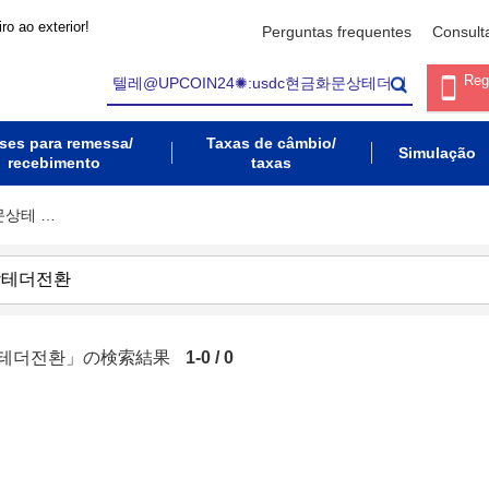
ro ao exterior!
Perguntas frequentes
Consult
Reg
ses para remessa/
Taxas de câmbio/
Simulação
recebimento
taxas
화문상테 …
문상테더전환」の検索結果
1-0 / 0