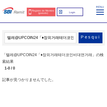
Registro de Membro
Login
(gratuito)
Pesqui
sa
「텔레@UPCOIN24「♦장외거래테더코인비대면거래」の検
索結果
1-0 / 0
記事が見つかりませんでした。