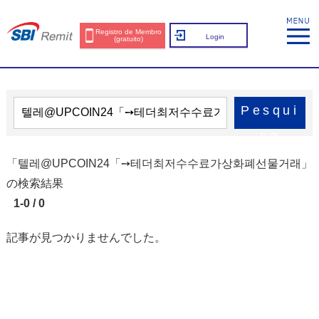
Registro de Membro
Login
(gratuito)
Pesqui
sa
「텔레@UPCOIN24「➙테더최저수수료가상화폐선물거래」
の検索結果
1-0 / 0
記事が見つかりませんでした。