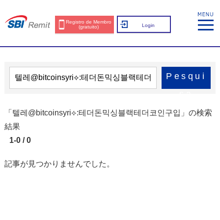
Registro de Membro
Login
(gratuito)
Pesqui
sa
「텔레@bitcoinsyri⟡:테더돈믹싱블랙테더코인구입」の検索
結果
1-0 / 0
記事が見つかりませんでした。