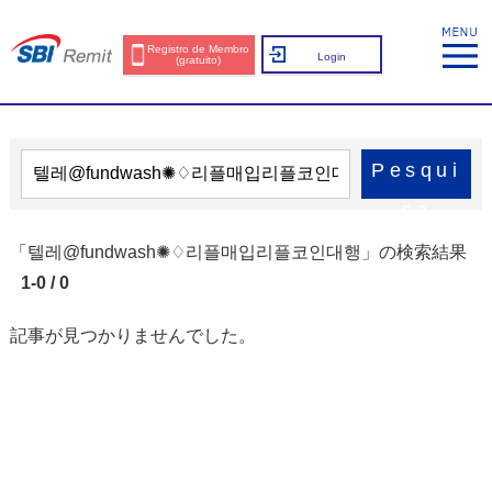
Registro de Membro
Login
(gratuito)
Pesqui
sa
「텔레@fundwash✺♢리플매입리플코인대행」の検索結果
1-0 / 0
記事が見つかりませんでした。