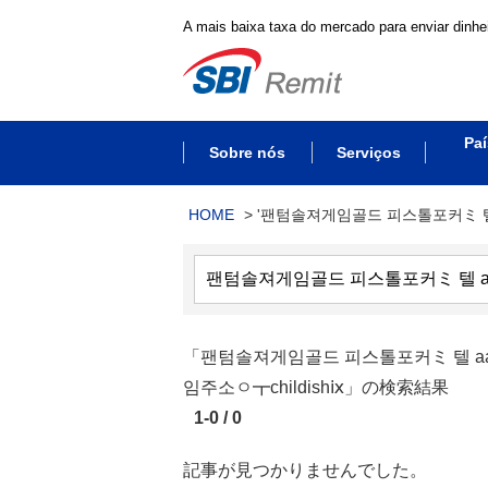
A mais baixa taxa do mercado para enviar dinhei
Paí
Sobre nós
Serviços
HOME
>
'팬텀솔져게임골드 피스톨포커ミ 텔 
「팬텀솔져게임골드 피스톨포커ミ 텔 aa4
임주소ㅇ┳childishⅸ」の検索結果
1-0 / 0
記事が見つかりませんでした。