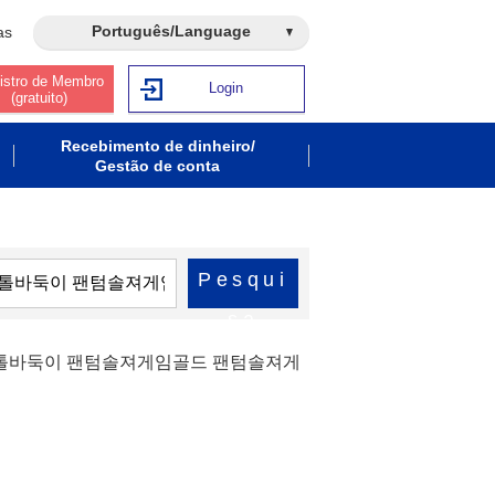
Português/Language
as
istro de Membro
Login
(gratuito)
Recebimento de dinheiro/
Gestão de conta
Pesqui
sa
 피스톨바둑이 팬텀솔져게임골드 팬텀솔져게