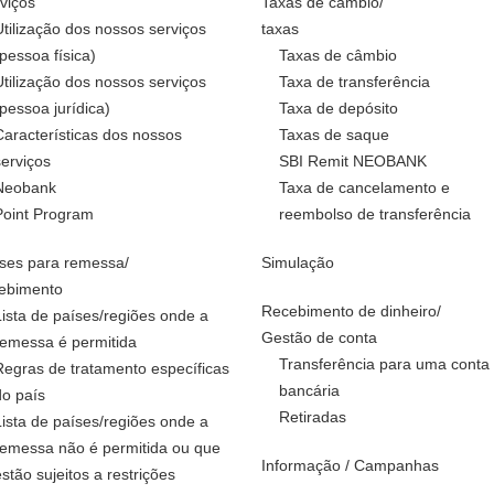
viços
Taxas de câmbio/
Utilização dos nossos serviços
taxas
(pessoa física)
Taxas de câmbio
Utilização dos nossos serviços
Taxa de transferência
(pessoa jurídica)
Taxa de depósito
Características dos nossos
Taxas de saque
serviços
SBI Remit NEOBANK
Neobank
Taxa de cancelamento e
Point Program
reembolso de transferência
ses para remessa/
Simulação
ebimento
Recebimento de dinheiro/
Lista de países/regiões onde a
Gestão de conta
remessa é permitida
Transferência para uma conta
Regras de tratamento específicas
bancária
do país
Retiradas
Lista de países/regiões onde a
remessa não é permitida ou que
Informação / Campanhas
estão sujeitos a restrições