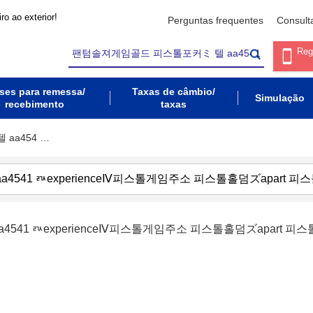
ro ao exterior!
Perguntas frequentes
Consult
Reg
ses para remessa/
Taxas de câmbio/
Simulação
recebimento
taxas
aa454 …
541 ㅩexperienceⅣ피스톨게임주소 피스톨홀덤ズapart