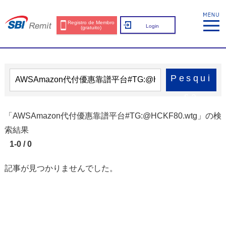
Registro de Membro
Login
(gratuito)
Pesqui
sa
「AWSAmazon代付優惠靠譜平台#TG:@HCKF80.wtg」の検
索結果
1-0 / 0
記事が見つかりませんでした。