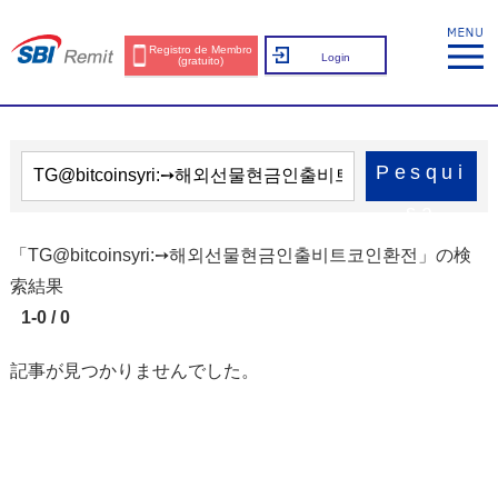
Registro de Membro
Login
(gratuito)
Pesqui
sa
「TG@bitcoinsyri:➙해외선물현금인출비트코인환전」の検
索結果
1-0 / 0
記事が見つかりませんでした。