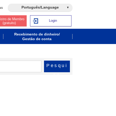
Português/Language
as
istro de Membro
Login
(gratuito)
Recebimento de dinheiro/
Gestão de conta
Pesqui
sa