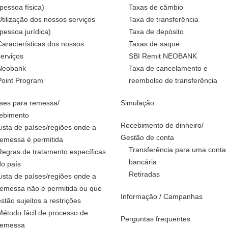
(pessoa física)
Taxas de câmbio
Utilização dos nossos serviços
Taxa de transferência
(pessoa jurídica)
Taxa de depósito
Características dos nossos
Taxas de saque
serviços
SBI Remit NEOBANK
Neobank
Taxa de cancelamento e
Point Program
reembolso de transferência
ses para remessa/
Simulação
ebimento
Recebimento de dinheiro/
Lista de países/regiões onde a
Gestão de conta
remessa é permitida
Transferência para uma conta
Regras de tratamento específicas
bancária
do país
Retiradas
Lista de países/regiões onde a
remessa não é permitida ou que
Informação / Campanhas
estão sujeitos a restrições
Método fácil de processo de
Perguntas frequentes
remessa