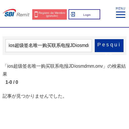
Registro de Membro
Login
(gratuito)
Pesqui
sa
「ios超级签名唯一购买联系电报JDiosmdmm.onv」の検索結
果
1-0 / 0
記事が見つかりませんでした。