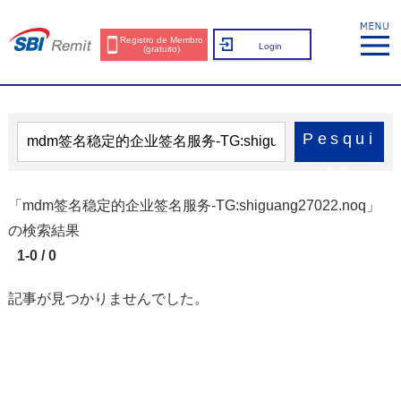
Registro de Membro
Login
(gratuito)
Pesqui
sa
「mdm签名稳定的企业签名服务-TG:shiguang27022.noq」
の検索結果
1-0 / 0
記事が見つかりませんでした。