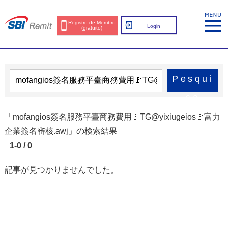
Registro de Membro
Login
(gratuito)
Pesqui
sa
「mofangios簽名服務平臺商務費用🚩TG@yixiugeios🚩富力
企業簽名審核.awj」の検索結果
1-0 / 0
記事が見つかりませんでした。