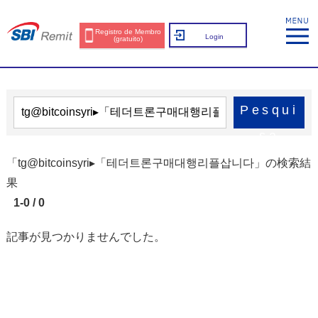
Registro de Membro
Login
(gratuito)
Pesqui
sa
「tg@bitcoinsyri▸「테더트론구매대행리플삽니다」の検索結
果
1-0 / 0
記事が見つかりませんでした。