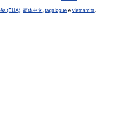
lês (EUA)
,
简体中文
,
tagalogue
e
vietnamita
.