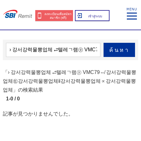
ลงทะเบียนเพื่อสมัคร
เข้าสู่ระบบ
สมาชิก (ฟรี)
ค้นหา
「› 강서강력물뽕업체 ⥄텔레ㄱ램㋟ VMC79⇎ 강서강력물뽕
업체㊬강서강력물뽕업체ⅱ강서강력물뽕업체∝강서강력물뽕
업체」の検索結果
1-0 / 0
記事が見つかりませんでした。