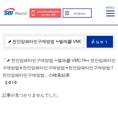
ลงทะเบียนเพื่อสมัคร
เข้าสู่ระบบ
สมาชิก (ฟรี)
ค้นหา
「⬈ 천안암페타민구매방법 ⥲텔래∰ VMC79➺ 천안암페타민
구매방법⇟천안암페타민구매방법➮천안암페타민구매방법⥝
천안암페타민구매방법」の検索結果
1-0 / 0
記事が見つかりませんでした。