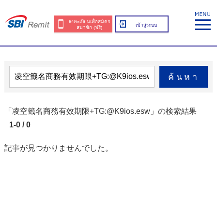
ลงทะเบียนเพื่อสมัคร
เข้าสู่ระบบ
สมาชิก (ฟรี)
ค้นหา
「凌空籤名商務有效期限+TG:@K9ios.esw」の検索結果
1-0 / 0
記事が見つかりませんでした。