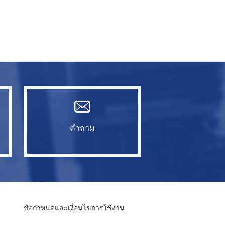
คำถาม
ข้อกำหนดและเงื่อนไขการใช้งาน