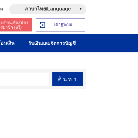
าม
ภาษาไทย/Language
ะเบียนเพื่อสมัคร
เข้าสู่ระบบ
สมาชิก (ฟรี)
อนเงิน
รับเงินและจัดการบัญชี
ค้นหา