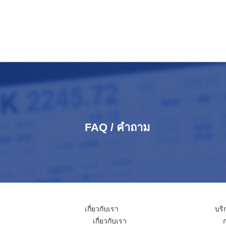
FAQ / คำถาม
เกี่ยวกับเรา
บริ
เกี่ยวกับเรา