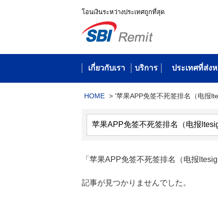
โอนเงินระหว่างประเทศถูกที่สุด
เกี่ยวกับเรา
บริการ
ประเทศที่ส่งห
HOME
>
'苹果APP免签不死签排名（电报ltes
「苹果APP免签不死签排名（电报ltes
記事が見つかりませんでした。