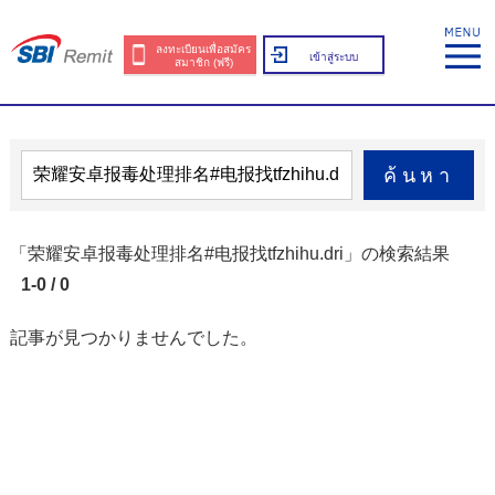
ลงทะเบียนเพื่อสมัคร
เข้าสู่ระบบ
สมาชิก (ฟรี)
ค้นหา
「荣耀安卓报毒处理排名#电报找tfzhihu.dri」の検索結果
1-0 / 0
記事が見つかりませんでした。