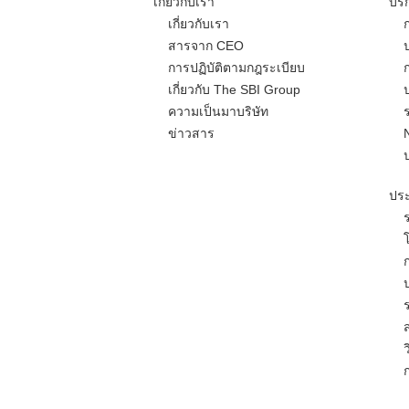
เกี่ยวกับเรา
บริ
เกี่ยวกับเรา
สารจาก CEO
การปฏิบัติตามกฎระเบียบ
เกี่ยวกับ The SBI Group
ความเป็นมาบริษัท
ข่าวสาร
ประ