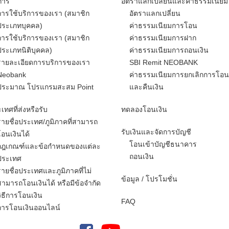
การ
อัตราแลกเปลี่ยนและค่าธรรมเนียม
การใช้บริการของเรา (สมาชิก
อัตราแลกเปลี่ยน
ประเภทบุคคล)
ค่าธรรมเนียมการโอน
การใช้บริการของเรา (สมาชิก
ค่าธรรมเนียมการฝาก
ประเภทนิติบุคคล)
ค่าธรรมเนียมการถอนเงิน
รายละเอียดการบริการของเรา
SBI Remit NEOBANK
Neobank
ค่าธรรมเนียมการยกเลิกการโอน
ประมาณ โปรแกรมสะสม Point
และคืนเงิน
เทศที่ส่งหรือรับ
ทดลองโอนเงิน
รายชื่อประเทศ/ภูมิภาคที่สามารถ
รับเงินและจัดการบัญชี
โอนเงินได้
โอนเข้าบัญชีธนาคาร
กฎเกณฑ์และข้อกำหนดของแต่ละ
ถอนเงิน
ประเทศ
รายชื่อประเทศและภูมิภาคที่ไม่
ข้อมูล / โปรโมชั่น
สามารถโอนเงินได้ หรือมีข้อจำกัด
วิธีการโอนเงิน
FAQ
การโอนเงินออนไลน์