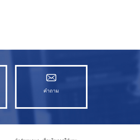
คำถาม