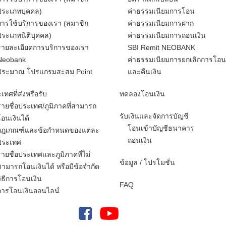
ประเภทบุคคล)
ค่าธรรมเนียมการโอน
การใช้บริการของเรา (สมาชิก
ค่าธรรมเนียมการฝาก
ประเภทนิติบุคคล)
ค่าธรรมเนียมการถอนเงิน
รายละเอียดการบริการของเรา
SBI Remit NEOBANK
Neobank
ค่าธรรมเนียมการยกเลิกการโอน
ประมาณ โปรแกรมสะสม Point
และคืนเงิน
เทศที่ส่งหรือรับ
ทดลองโอนเงิน
รายชื่อประเทศ/ภูมิภาคที่สามารถ
รับเงินและจัดการบัญชี
โอนเงินได้
โอนเข้าบัญชีธนาคาร
กฎเกณฑ์และข้อกำหนดของแต่ละ
ถอนเงิน
ประเทศ
รายชื่อประเทศและภูมิภาคที่ไม่
ข้อมูล / โปรโมชั่น
สามารถโอนเงินได้ หรือมีข้อจำกัด
วิธีการโอนเงิน
FAQ
การโอนเงินออนไลน์