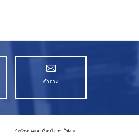
คำถาม
ข้อกำหนดและเงื่อนไขการใช้งาน