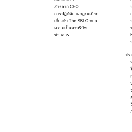
สารจาก CEO
การปฏิบัติตามกฎระเบียบ
เกี่ยวกับ The SBI Group
ความเป็นมาบริษัท
ข่าวสาร
ประ