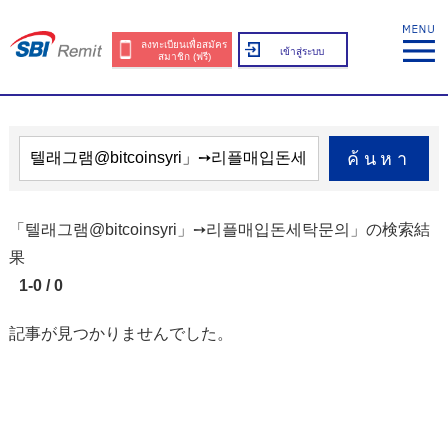
ลงทะเบียนเพื่อสมัคร
เข้าสู่ระบบ
สมาชิก (ฟรี)
ค้นหา
「텔래그램@bitcoinsyri」➙리플매입돈세탁문의」の検索結
果
1-0 / 0
記事が見つかりませんでした。