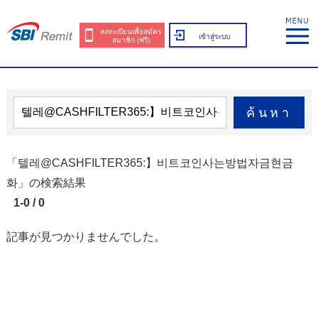
ลงทะเบียนเพื่อสมัคร
เข้าสู่ระบบ
สมาชิก (ฟรี)
ค้นหา
「텔레@CASHFILTER365:】비트코인사는방법자금현금
화」の検索結果
1-0 / 0
記事が見つかりませんでした。