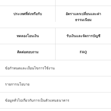
ประเทศที่ส่งหรือรับ
อัตราแลกเปลี่ยนและค่า
ธรรมเนียม
ทดลองโอนเงิน
รับเงินและจัดการบัญชี
ติดต่อสอบถาม
FAQ
ข้อกำหนดและเงื่อนไขการใช้งาน
รายการนโยบาย
ข้อมูลทั่วไปเกี่ยวกับการเป็นตัวแทนธนาคาร