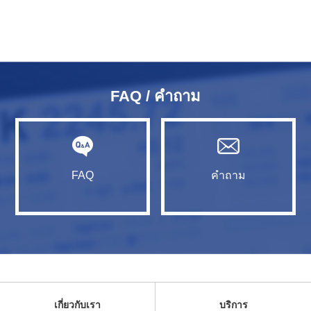
FAQ / คำถาม
FAQ
คำถาม
เกี่ยวกับเรา
บริการ