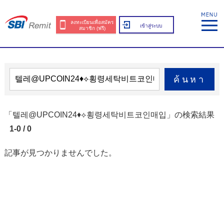
ลงทะเบียนเพื่อสมัคร
เข้าสู่ระบบ
สมาชิก (ฟรี)
ค้นหา
「텔레@UPCOIN24♦⟡횡령세탁비트코인매입」の検索結果
1-0 / 0
記事が見つかりませんでした。