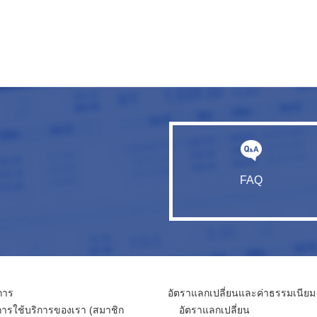
FAQ
การ
อัตราแลกเปลี่ยนและค่าธรรมเนียม
การใช้บริการของเรา (สมาชิก
อัตราแลกเปลี่ยน