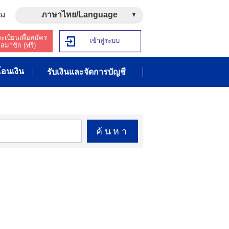
าม
ภาษาไทย/Language
ะเบียนเพื่อสมัคร
เข้าสู่ระบบ
สมาชิก (ฟรี)
อนเงิน
รับเงินและจัดการบัญชี
ค้นหา