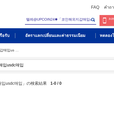
FAQ
คำถ
ลงท
รือรับ
อัตราแลกเปลี่ยนและค่าธรรมเนียม
ทดลองโ
갑매입us …
매입usdc매입」の検索結果
1-0 / 0