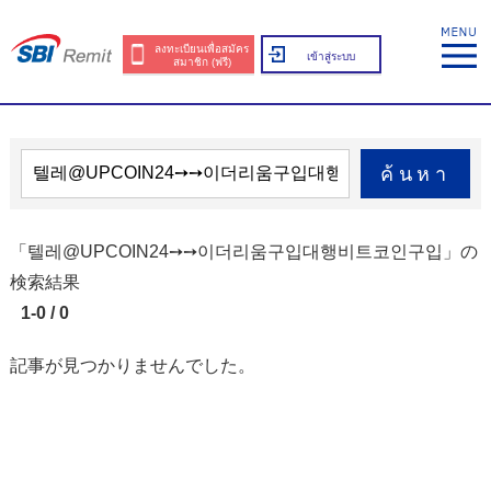
ลงทะเบียนเพื่อสมัคร
เข้าสู่ระบบ
สมาชิก (ฟรี)
ค้นหา
「텔레@UPCOIN24➙➙이더리움구입대행비트코인구입」の
検索結果
1-0 / 0
記事が見つかりませんでした。